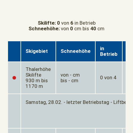
Skilifte:
0
von
6
in Betrieb
Schneehöhe:
von
0
cm bis
40
cm
in
Skigebiet
Schneehöhe
°C
Betrieb
Thalerhöhe
Skilifte
von - cm
0 von 4
-°
930 m bis
bis - cm
1170 m
Samstag, 28.02. - letzter Betriebstag - Liftbetr