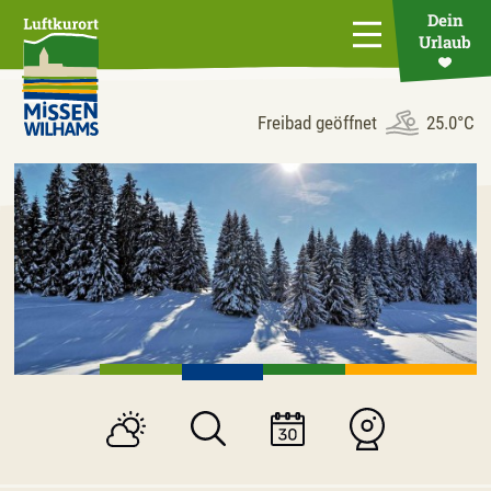
direkt zur Navigation
direkt zum Inhalt
Dein
Urlaub
Freibad geöffnet
25.0°C