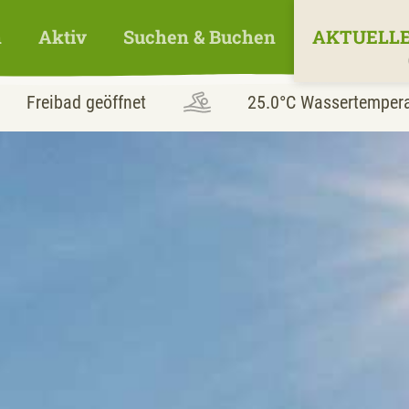
n
Aktiv
Suchen & Buchen
AKTUELLE
Freibad geöffnet
25.0°C
Wassertempera