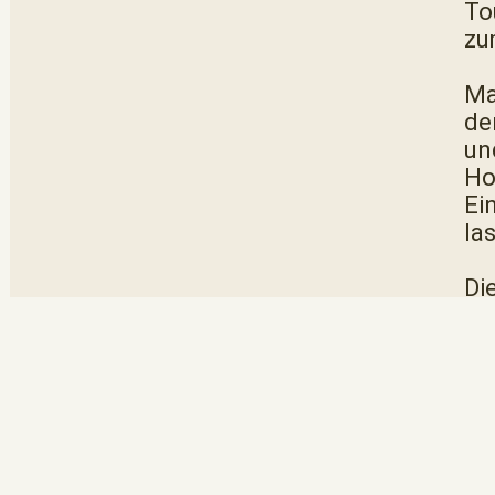
To
zu
Ma
de
un
Ho
Ei
la
Di
Fü
Sn