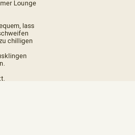
ummer Lounge
equem, lass
 schweifen
u chilligen
ausklingen
n.
t.
kleinen