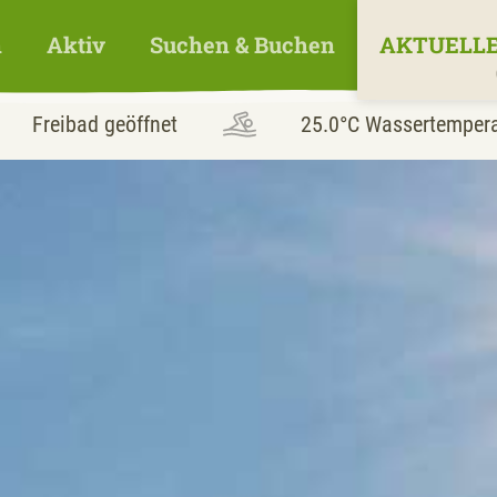
n
Aktiv
Suchen & Buchen
AKTUELLE
Freibad geöffnet
25.0°C
Wassertempera