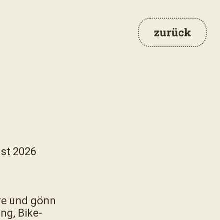
zurück
n
ust 2026
re und gönn
ng, Bike-