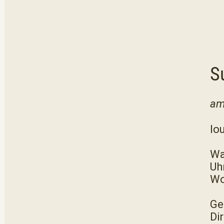
S
am
lo
Wa
Uhr
Wo
Ge
Di